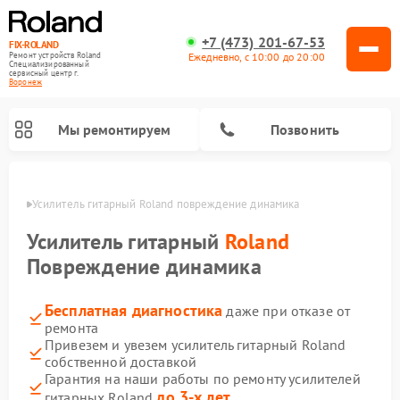
+7 (473) 201-67-53
FIX-ROLAND
Ежедневно, с 10:00 до 20:00
Ремонт устройств Roland
Специализированный
cервисный центр г.
Воронеж
Мы ремонтируем
Позвонить
онеже
Усилитель гитарный Roland повреждение динамика
Усилитель гитарный
Roland
Повреждение динамика
Бесплатная диагностика
даже при отказе от
Ремонт микшерных пультов Roland
Ремонт цифровых пианино Roland
ремонта
Привезем и увезем усилитель гитарный Roland
собственной доставкой
Гарантия на наши работы по ремонту усилителей
до 3-х лет
гитарных Roland