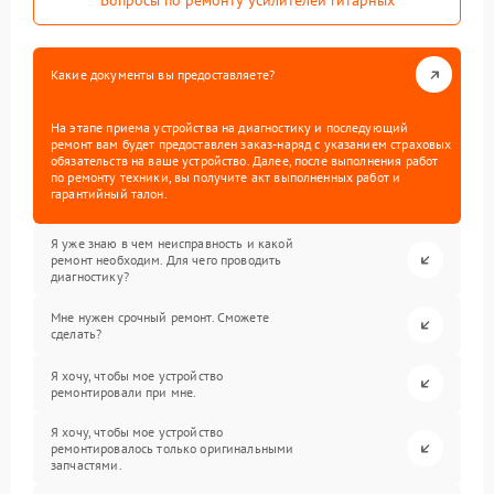
Вопросы по ремонту усилителей гитарных
Какие документы вы предоставляете?
На этапе приема устройства на диагностику и последующий
ремонт вам будет предоставлен заказ-наряд с указанием страховых
обязательств на ваше устройство. Далее, после выполнения работ
по ремонту техники, вы получите акт выполненных работ и
гарантийный талон.
Я уже знаю в чем неисправность и какой
ремонт необходим. Для чего проводить
диагностику?
Мне нужен срочный ремонт. Сможете
сделать?
Я хочу, чтобы мое устройство
ремонтировали при мне.
Я хочу, чтобы мое устройство
ремонтировалось только оригинальными
запчастями.