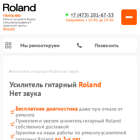
+7 (473) 201-67-53
FIX-ROLAND
Ежедневно, с 10:00 до 20:00
Ремонт устройств Roland
Специализированный
cервисный центр г.
Воронеж
Мы ремонтируем
Позвонить
онеже
Усилитель гитарный Roland нет звука
Усилитель гитарный
Roland
Нет звука
Бесплатная диагностика
даже при отказе от
Ремонт микшерных пультов Roland
Ремонт цифровых пианино Roland
ремонта
Привезем и увезем усилитель гитарный Roland
собственной доставкой
Гарантия на наши работы по ремонту усилителей
до 3-х лет
гитарных Roland