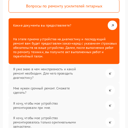
Вопросы по ремонту усилителей гитарных
Какие документы вы предоставляете?
На этапе приема устройства на диагностику и последующий
ремонт вам будет предоставлен заказ-наряд с указанием страховых
обязательств на ваше устройство. Далее, после выполнения работ
по ремонту техники, вы получите акт выполненных работ и
гарантийный талон.
Я уже знаю в чем неисправность и какой
ремонт необходим. Для чего проводить
диагностику?
Мне нужен срочный ремонт. Сможете
сделать?
Я хочу, чтобы мое устройство
ремонтировали при мне.
Я хочу, чтобы мое устройство
ремонтировалось только оригинальными
запчастями.