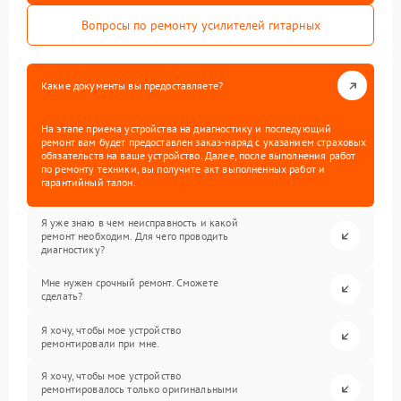
Вопросы по ремонту усилителей гитарных
Какие документы вы предоставляете?
На этапе приема устройства на диагностику и последующий
ремонт вам будет предоставлен заказ-наряд с указанием страховых
обязательств на ваше устройство. Далее, после выполнения работ
по ремонту техники, вы получите акт выполненных работ и
гарантийный талон.
Я уже знаю в чем неисправность и какой
ремонт необходим. Для чего проводить
диагностику?
Мне нужен срочный ремонт. Сможете
сделать?
Я хочу, чтобы мое устройство
ремонтировали при мне.
Я хочу, чтобы мое устройство
ремонтировалось только оригинальными