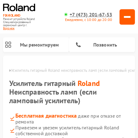
+7 (473) 201-67-53
FIX-ROLAND
Ежедневно, с 10:00 до 20:00
Ремонт устройств Roland
Специализированный
cервисный центр г.
Воронеж
Мы ремонтируем
Позвонить
онеже
Усилитель гитарный Roland неисправность ламп (если ламповый усили
Усилитель гитарный
Roland
Неисправность ламп (если
ламповый усилитель)
Ремонт микшерных пультов Roland
Ремонт цифровых пианино Roland
Бесплатная диагностика
даже при отказе от
ремонта
Привезем и увезем усилитель гитарный Roland
собственной доставкой