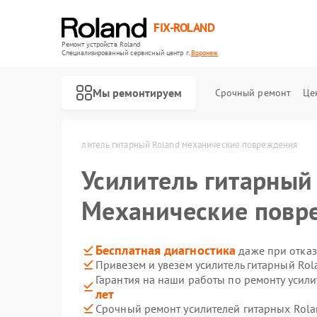
FIX-ROLAND
Ремонт устройств Roland
Специализированный cервисный центр г.
Воронеж
Мы ремонтируем
Срочный ремонт
Це
land в Воронеже
Усилитель гитарный Roland механические повреждения
Усилитель гитарны
Механические повр
Ремонт микшерных пультов Roland
Ремонт цифровых пианино Roland
Бесплатная диагностика
даже при отказ
Привезем и увезем усилитель гитарный Rol
Гарантия на наши работы по ремонту усил
лет
Срочный ремонт усилителей гитарных Rola