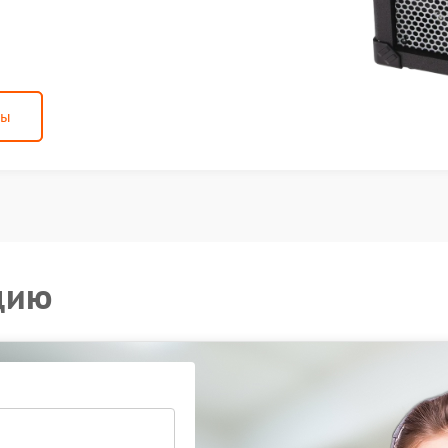
ны
цию