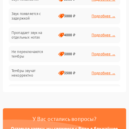
Клавиатура
Звук появляется с
Подключения и интерфейсы
3000 ₽
Подробнее →
задержкой
Эффекты и функции
Пропадает звук на
4000 ₽
Подробнее →
отдельных нотах
Механические повреждения
Не переключаются
3000 ₽
Подробнее →
тембры
Оптика
Тембры звучат
Электроника
3500 ₽
Подробнее →
некорректно
Аудио
Самопроизвольно
2800 ₽
Подробнее →
меняется громкость
Программное обеспечение
У Вас остались вопросы?
Оставьте заявку, мы свяжемся с Вами в ближайшее