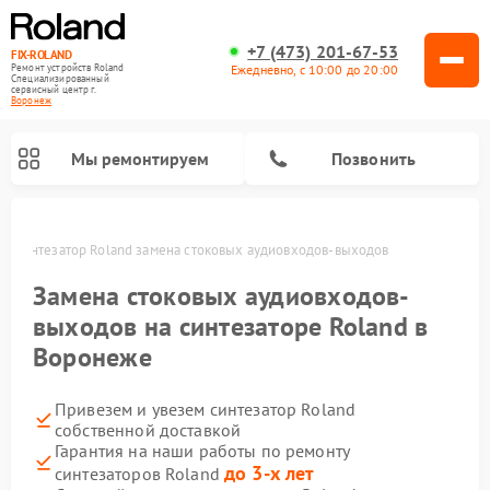
+7 (473) 201-67-53
FIX-ROLAND
Ежедневно, с 10:00 до 20:00
Ремонт устройств Roland
Специализированный
cервисный центр г.
Воронеж
Мы ремонтируем
Позвонить
же
Синтезатор Roland замена стоковых аудиовходов-выходов
Замена стоковых аудиовходов-
выходов на синтезаторе Roland в
Воронеже
Ремонт микшерных пультов Roland
Ремонт цифровых пианино Roland
Ремонт усилителей гитарных Roland
Привезем и увезем синтезатор Roland
собственной доставкой
Гарантия на наши работы по ремонту
до 3-х лет
синтезаторов Roland