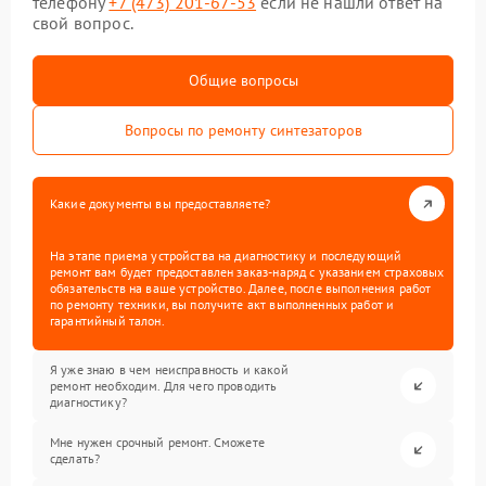
телефону
+7 (473) 201-67-53
если не нашли ответ на
свой вопрос.
Общие вопросы
Вопросы по ремонту синтезаторов
Какие документы вы предоставляете?
На этапе приема устройства на диагностику и последующий
ремонт вам будет предоставлен заказ-наряд с указанием страховых
обязательств на ваше устройство. Далее, после выполнения работ
по ремонту техники, вы получите акт выполненных работ и
гарантийный талон.
Я уже знаю в чем неисправность и какой
ремонт необходим. Для чего проводить
диагностику?
Мне нужен срочный ремонт. Сможете
сделать?