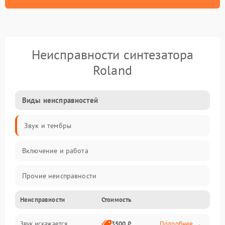
Неисправности синтезатора
Roland
Виды неисправностей
Звук и тембры
Включение и работа
Прочие неисправности
Неисправности
Стоимость
Управление и электроника
Звук искажается
3500 ₽
Подробнее →