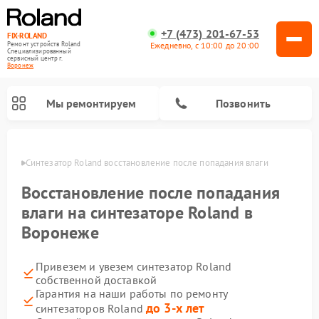
+7 (473) 201-67-53
FIX-ROLAND
Ежедневно, с 10:00 до 20:00
Ремонт устройств Roland
Специализированный
cервисный центр г.
Воронеж
Мы ремонтируем
Позвонить
онеже
Синтезатор Roland восстановление после попадания влаги
Восстановление после попадания
влаги на синтезаторе Roland в
Воронеже
Ремонт микшерных пультов Roland
Ремонт цифровых пианино Roland
Ремонт усилителей гитарных Roland
Привезем и увезем синтезатор Roland
собственной доставкой
Гарантия на наши работы по ремонту
до 3-х лет
синтезаторов Roland