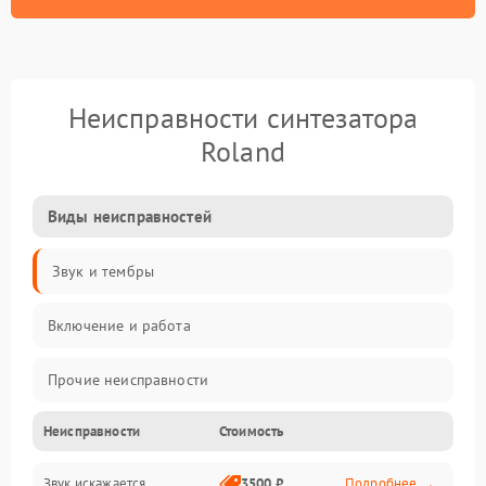
Неисправности синтезатора
Roland
Виды неисправностей
Звук и тембры
Включение и работа
Прочие неисправности
Неисправности
Стоимость
Управление и электроника
Звук искажается
3500 ₽
Подробнее →