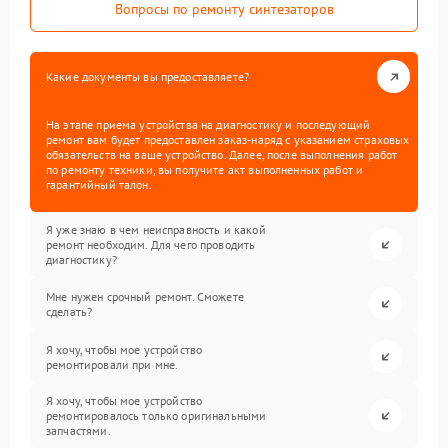
Вопросы по ремонту синтезаторов
Какие документы вы предоставляете?
На этапе приема устройства на диагностику и последующий
ремонт вам будет предоставлен заказ-наряд с указанием страховых
обязательств на ваше устройство. Далее, после выполнения работ
по ремонту техники, вы получите акт выполненных работ и
гарантийный талон.
Я уже знаю в чем неисправность и какой
ремонт необходим. Для чего проводить
диагностику?
Мне нужен срочный ремонт. Сможете
сделать?
Я хочу, чтобы мое устройство
ремонтировали при мне.
Я хочу, чтобы мое устройство
ремонтировалось только оригинальными
запчастями.