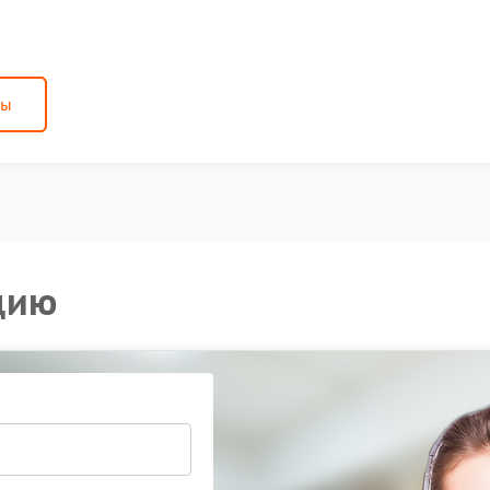
ны
цию