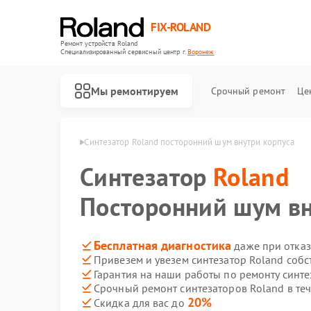
FIX-ROLAND
Ремонт устройств Roland
Специализированный cервисный центр г.
Воронеж
Мы ремонтируем
Срочный ремонт
Це
в Roland в Воронеже
Синтезатор Roland посторонний шум внутри корпуса
Синтезатор
Roland
Посторонний шум вн
Ремонт микшерных пультов Roland
Ремонт усилителей гитарных Roland
Ремонт цифровых пианино Roland
Бесплатная диагностика
даже при отказ
Привезем и увезем синтезатор Roland соб
Гарантия на наши работы по ремонту синт
Срочный ремонт синтезаторов Roland в те
20%
Скидка для вас до