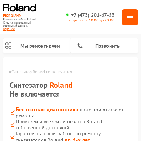
+7 (473) 201-67-53
FIX-ROLAND
Ежедневно, с 10:00 до 20:00
Ремонт устройств Roland
Специализированный
cервисный центр г.
Воронеж
Мы ремонтируем
Позвонить
онеже
Синтезатор Roland не включается
Синтезатор
Roland
Не включается
Бесплатная диагностика
даже при отказе от
Ремонт микшерных пультов Roland
Ремонт цифровых пианино Roland
Ремонт усилителей гитарных Roland
ремонта
Привезем и увезем синтезатор Roland
собственной доставкой
Гарантия на наши работы по ремонту
до 3-х лет
синтезаторов Roland