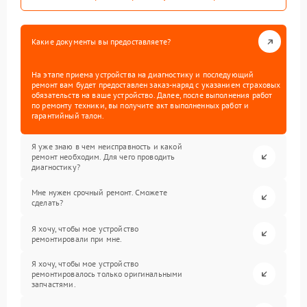
Какие документы вы предоставляете?
На этапе приема устройства на диагностику и последующий
ремонт вам будет предоставлен заказ-наряд с указанием страховых
обязательств на ваше устройство. Далее, после выполнения работ
по ремонту техники, вы получите акт выполненных работ и
гарантийный талон.
Я уже знаю в чем неисправность и какой
ремонт необходим. Для чего проводить
диагностику?
Мне нужен срочный ремонт. Сможете
сделать?
Я хочу, чтобы мое устройство
ремонтировали при мне.
Я хочу, чтобы мое устройство
ремонтировалось только оригинальными
запчастями.