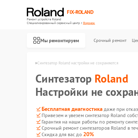
FIX-ROLAND
Ремонт устройств Roland
Специализированный cервисный центр г.
Воронеж
Мы ремонтируем
Срочный ремонт
Це
в Roland в Воронеже
Синтезатор Roland настройки не сохраняются
Синтезатор
Roland
Настройки не сохра
Ремонт микшерных пультов Roland
Ремонт усилителей гитарных Roland
Ремонт цифровых пианино Roland
Бесплатная диагностика
даже при отказ
Привезем и увезем синтезатор Roland соб
Гарантия на наши работы по ремонту синт
Срочный ремонт синтезаторов Roland в те
20%
Скидка для вас до