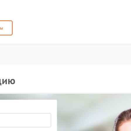
ны
цию