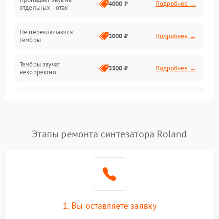
4000 ₽
Подробнее →
отдельных нотах
Механические повреждения
Не переключаются
3000 ₽
Подробнее →
тембры
Оптика
Тембры звучат
Электроника
3500 ₽
Подробнее →
некорректно
Аудио
Самопроизвольно
2800 ₽
Подробнее →
меняется громкость
Программное обеспечение
Этапы ремонта синтезатора Roland
1. Вы оставляете заявку