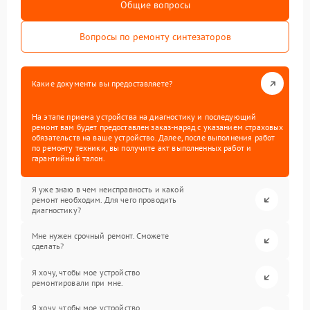
Общие вопросы
Вопросы по ремонту синтезаторов
Какие документы вы предоставляете?
На этапе приема устройства на диагностику и последующий
ремонт вам будет предоставлен заказ-наряд с указанием страховых
обязательств на ваше устройство. Далее, после выполнения работ
по ремонту техники, вы получите акт выполненных работ и
гарантийный талон.
Я уже знаю в чем неисправность и какой
ремонт необходим. Для чего проводить
диагностику?
Мне нужен срочный ремонт. Сможете
сделать?
Я хочу, чтобы мое устройство
ремонтировали при мне.
Я хочу, чтобы мое устройство