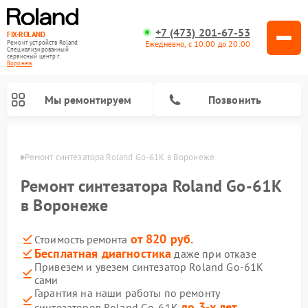
+7 (473) 201-67-53
FIX-ROLAND
Ежедневно, с 10:00 до 20:00
Ремонт устройств Roland
Специализированный
cервисный центр г.
Воронеж
Мы ремонтируем
Позвонить
онеже
Ремонт синтезатора Roland Go-61K в Воронеже
Ремонт синтезатора Roland Go-61K
в Воронеже
от 820 руб.
Стоимость ремонта
Ремонт микшерных пультов Roland
Ремонт цифровых пианино Roland
Ремонт усилителей гитарных Roland
Бесплатная диагностика
даже при отказе
Привезем и увезем синтезатор Roland Go-61K
сами
Гарантия на наши работы по ремонту
до 3-х лет
синтезаторов Roland Go-61K