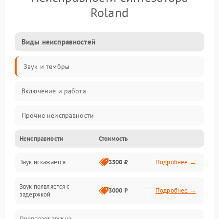
Roland
Виды неисправностей
Звук и тембры
Включение и работа
Прочие неисправности
Неисправности
Стоимость
Управление и электроника
Звук искажается
3500 ₽
Подробнее →
Клавиатура
Звук появляется с
Подключения и интерфейсы
3000 ₽
Подробнее →
задержкой
Эффекты и функции
Пропадает звук на