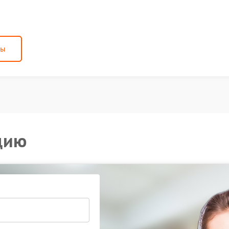
ны
цию