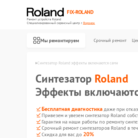
FIX-ROLAND
Ремонт устройств Roland
Специализированный cервисный центр г.
Воронеж
Мы ремонтируем
Срочный ремонт
Це
в Roland в Воронеже
Синтезатор Roland эффекты включаются сами
Синтезатор
Roland
Эффекты включаютс
Ремонт микшерных пультов Roland
Ремонт усилителей гитарных Roland
Ремонт цифровых пианино Roland
Бесплатная диагностика
даже при отказ
Привезем и увезем синтезатор Roland соб
Гарантия на наши работы по ремонту синт
Срочный ремонт синтезаторов Roland в те
20%
Скидка для вас до