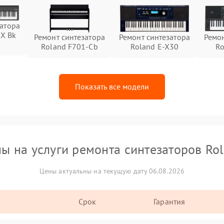
затора
0X Bk
Ремонт синтезатора
Ремонт синтезатора
Ремон
Roland F701-Cb
Roland E-X30
Ro
Показать все модели
ы на услуги ремонта синтезаторов Ro
Цены актуальны на текущую дату 06.08.2026
Срок
Гарантия