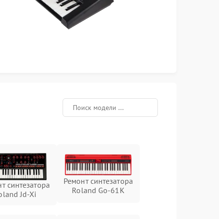
Ремонт синтезатора
т синтезатора
Roland Go-61K
oland Jd-Xi