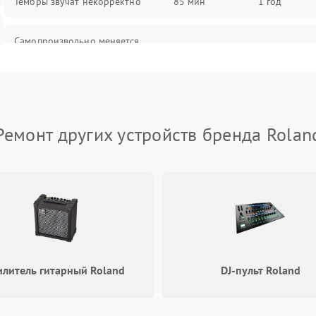
Тембры звучат некорректно
85 мин
1 год
Самопроизвольно меняется
85 мин
1 год
громкость
Ремонт других устройств бренда Rolan
илитель гитарный Roland
DJ-пульт Roland