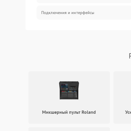
Подключения и интерфейсы
Эффекты и функции
Механические повреждения
Оптика
Электроника
Аудио
Программное обеспечение
Микшерный пульт Roland
Ус