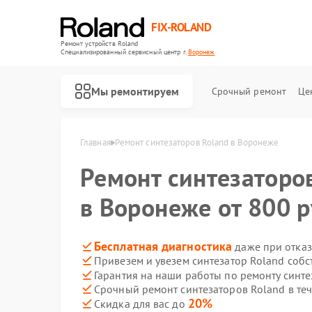
FIX-ROLAND
Ремонт устройств Roland
Специализированный cервисный центр г.
Воронеж
Мы ремонтируем
Срочный ремонт
Це
Главная
Ремонт синтезаторов Roland в Воронеже
Ремонт синтезаторо
в Воронеже от 800 р
Ремонт микшерных пультов Roland
Ремонт усилителей гитарных Roland
Ремонт цифровых пианино Roland
Бесплатная диагностика
даже при отказ
Привезем и увезем синтезатор Roland соб
Гарантия на наши работы по ремонту синт
Срочный ремонт синтезаторов Roland в те
20%
Скидка для вас до