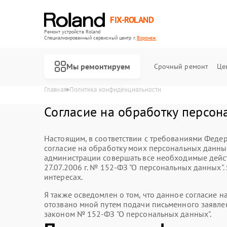
FIX-ROLAND
Ремонт устройств Roland
Специализированный cервисный центр г.
Воронеж
Мы ремонтируем
Срочный ремонт
Це
Главная
Политика конфиденциальности
Согласие на обработку персон
Настоящим, в соответствии с требованиями Федер
согласие на обработку моих персональных данн
администрации совершать все необходимые дейст
27.07.2006 г. № 152-ФЗ "О персональных данных"
интересах.
Я также осведомлен о том, что данное согласие 
Ремонт микшерных пультов Roland
Ремонт усилителей гитарных Roland
Ремонт цифровых пианино Roland
отозвано мной путем подачи письменного заявле
законом № 152-ФЗ "О персональных данных".