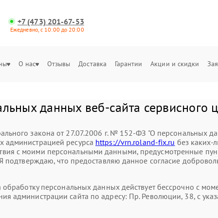
+7 (473) 201-67-53
Ежедневно, с 10:00 до 20:00
ны
О нас
Отзывы
Доставка
Гарантии
Акции и скидки
Зая
альных данных веб-сайта сервисного 
ального закона от 27.07.2006 г. № 152-ФЗ "О персональных д
ых администрацией ресурса
https://vrn.roland-fix.ru
без каких-л
вия с моими персональными данными, предусмотренные пункт
. Я подтверждаю, что предоставляю данное согласие доброволь
на обработку персональных данных действует бессрочно с мо
ния администрации сайта по адресу: Пр. Революции, 38, с у