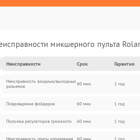
еисправности микшерного пульта Rola
Неисправности
Срок
Гарантия
Неисправность входных/выходных
60 мин
1 год
разъемов
Повреждение фейдеров
60 мин
1 год
Поломка регуляторов громкости
60 мин
1 год
Неисправность платы управления
60 мин
1 год