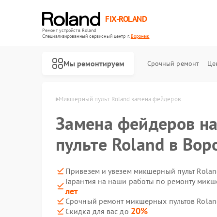
FIX-ROLAND
Ремонт устройств Roland
Специализированный cервисный центр г.
Воронеж
Мы ремонтируем
Срочный ремонт
Це
 Roland в Воронеже
Микшерный пульт Roland замена фейдеров
Замена фейдеров н
пульте Roland в Во
Ремонт усилителей гитарных Roland
Ремонт цифровых пианино Roland
Привезем и увезем микшерный пульт Rolan
Гарантия на наши работы по ремонту микш
лет
Срочный ремонт микшерных пультов Roland
20%
Скидка для вас до