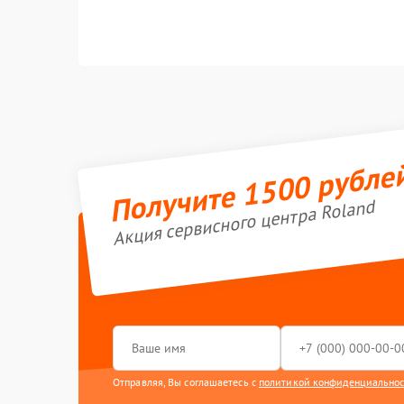
Получите 1500 рубле
Акция сервисного центра Roland
Отправляя, Вы соглашаетесь с
политикой конфиденциально