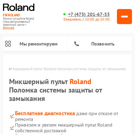
+7 (473) 201-67-53
FIX-ROLAND
Ежедневно, с 10:00 до 20:00
Ремонт устройств Roland
Специализированный
cервисный центр г.
Воронеж
Мы ремонтируем
Позвонить
онеже
Микшерный пульт Roland поломка системы защиты от замыкания
Микшерный пульт
Roland
Поломка системы защиты от
замыкания
Ремонт усилителей гитарных Roland
Ремонт цифровых пианино Roland
Бесплатная диагностика
даже при отказе от
ремонта
Привезем и увезем микшерный пульт Roland
собственной доставкой