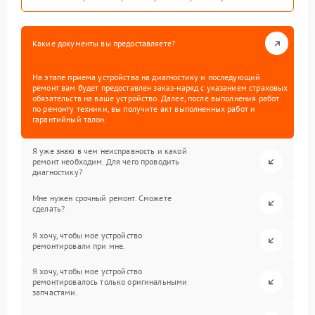
Какие документы вы предоставляете?
На этапе приема устройства на диагностику и последующий
ремонт вам будет предоставлен заказ-наряд с указанием страховых
обязательств на ваше устройство. Далее, после выполнения работ
по ремонту техники, вы получите акт выполненных работ и
гарантийный талон.
Я уже знаю в чем неисправность и какой
ремонт необходим. Для чего проводить
диагностику?
Мне нужен срочный ремонт. Сможете
сделать?
Я хочу, чтобы мое устройство
ремонтировали при мне.
Я хочу, чтобы мое устройство
ремонтировалось только оригинальными
запчастями.