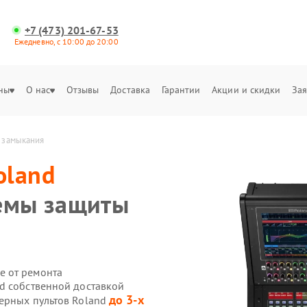
+7 (473) 201-67-53
Ежедневно, с 10:00 до 20:00
ны
О нас
Отзывы
Доставка
Гарантии
Акции и скидки
Зая
 замыкания
oland
темы защиты
е от ремонта
d собственной доставкой
до 3-х
ерных пультов Roland