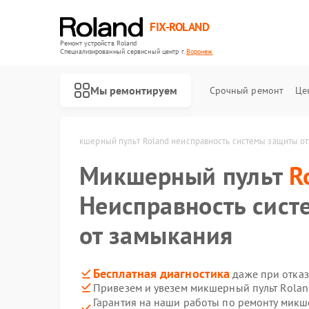
FIX-ROLAND
Ремонт устройств Roland
Специализированный cервисный центр г.
Воронеж
Мы ремонтируем
Срочный ремонт
Це
land в Воронеже
Микшерный пульт Roland неисправность системы защиты от
Микшерный пульт
R
Неисправность сис
от замыкания
Ремонт усилителей гитарных Roland
Ремонт цифровых пианино Roland
Бесплатная диагностика
даже при отказ
Привезем и увезем микшерный пульт Rolan
Гарантия на наши работы по ремонту микш