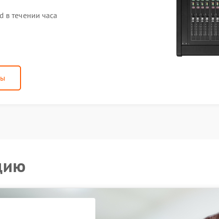
 в течении часа
ны
цию