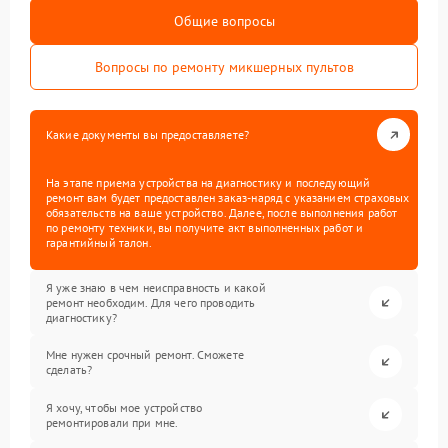
Общие вопросы
Вопросы по ремонту микшерных пультов
Какие документы вы предоставляете?
На этапе приема устройства на диагностику и последующий
ремонт вам будет предоставлен заказ-наряд с указанием страховых
обязательств на ваше устройство. Далее, после выполнения работ
по ремонту техники, вы получите акт выполненных работ и
гарантийный талон.
Я уже знаю в чем неисправность и какой
ремонт необходим. Для чего проводить
диагностику?
Мне нужен срочный ремонт. Сможете
сделать?
Я хочу, чтобы мое устройство
ремонтировали при мне.