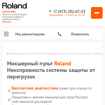
+7 (473) 201-67-53
FIX-ROLAND
Ежедневно, с 10:00 до 20:00
Ремонт устройств Roland
Специализированный
cервисный центр г.
Воронеж
Мы ремонтируем
Позвонить
онеже
Микшерный пульт Roland неисправность системы защиты от перегруз
Микшерный пульт
Roland
Неисправность системы защиты от
перегрузок
Ремонт усилителей гитарных Roland
Ремонт цифровых пианино Roland
Бесплатная диагностика
даже при отказе от
ремонта
Привезем и увезем микшерный пульт Roland
собственной доставкой