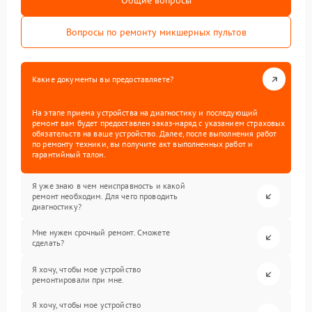
Общие вопросы
Вопросы по ремонту микшерных пультов
Какие документы вы предоставляете?
На этапе приема устройства на диагностику и последующий
ремонт вам будет предоставлен заказ-наряд с указанием страховых
обязательств на ваше устройство. Далее, после выполнения работ
по ремонту техники, вы получите акт выполненных работ и
гарантийный талон.
Я уже знаю в чем неисправность и какой
ремонт необходим. Для чего проводить
диагностику?
Мне нужен срочный ремонт. Сможете
сделать?
Я хочу, чтобы мое устройство
ремонтировали при мне.
Я хочу, чтобы мое устройство