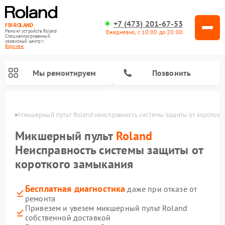
+7 (473) 201-67-53
FIX-ROLAND
Ежедневно, с 10:00 до 20:00
Ремонт устройств Roland
Специализированный
cервисный центр г.
Воронеж
Мы ремонтируем
Позвонить
онеже
Микшерный пульт Roland неисправность системы защиты от коротког
Микшерный пульт
Roland
Неисправность системы защиты от
короткого замыкания
Ремонт усилителей гитарных Roland
Ремонт цифровых пианино Roland
Бесплатная диагностика
даже при отказе от
ремонта
Привезем и увезем микшерный пульт Roland
собственной доставкой