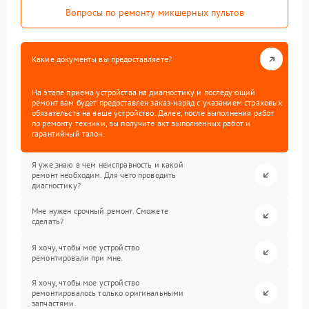
Вопросы по ремонту микшерных пультов
Какие документы вы предоставляете?
На этапе приема устройства на диагностику и последующий
ремонт вам будет предоставлен заказ-наряд с указанием страховых
обязательств на ваше устройство. Далее, после выполнения работ
по ремонту техники, вы получите акт выполненных работ и
гарантийный талон.
Я уже знаю в чем неисправность и какой
ремонт необходим. Для чего проводить
диагностику?
Мне нужен срочный ремонт. Сможете
сделать?
Я хочу, чтобы мое устройство
ремонтировали при мне.
Я хочу, чтобы мое устройство
ремонтировалось только оригинальными
запчастями.