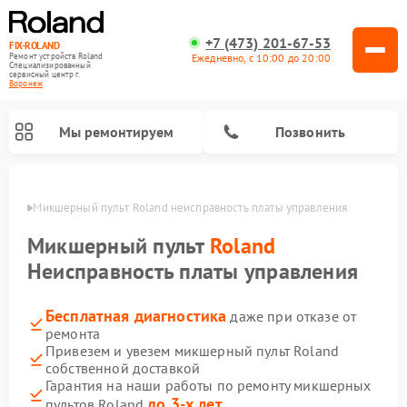
+7 (473) 201-67-53
FIX-ROLAND
Ежедневно, с 10:00 до 20:00
Ремонт устройств Roland
Специализированный
cервисный центр г.
Воронеж
Мы ремонтируем
Позвонить
онеже
Микшерный пульт Roland неисправность платы управления
Микшерный пульт
Roland
Неисправность платы управления
Бесплатная диагностика
даже при отказе от
Ремонт усилителей гитарных Roland
Ремонт цифровых пианино Roland
ремонта
Привезем и увезем микшерный пульт Roland
собственной доставкой
Гарантия на наши работы по ремонту микшерных
до 3-х лет
пультов Roland