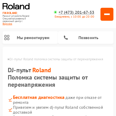
+7 (473) 201-67-53
FIX-ROLAND
Ежедневно, с 10:00 до 20:00
Ремонт устройств Roland
Специализированный
cервисный центр г.
Воронеж
Мы ремонтируем
Позвонить
онеже
DJ-пульт Roland поломка системы защиты от перенапряжения
DJ-пульт
Roland
Поломка системы защиты от
перенапряжения
Ремонт микшерных пультов Roland
Ремонт цифровых пианино Roland
Ремонт усилителей гитарных Roland
Бесплатная диагностика
даже при отказе от
ремонта
Привезем и увезем dj-пульт Roland собственной
доставкой