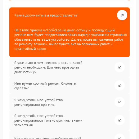
Какие документы вы предоставляете?
На этапе приема устройства на диагностику и последующий
ремонт вам будет предоставлен заказ-наряд с указанием страховых
обязательств на ваше устройство. Далее, после выполнения работ
по ремонту техники, вы получите акт выполненных работ и
гарантийный талон.
Я уже знаю в чем неисправность и какой
ремонт необходим. Для чего проводить
диагностику?
Мне нужен срочный ремонт. Сможете
сделать?
Я хочу, чтобы мое устройство
ремонтировали при мне.
Я хочу, чтобы мое устройство
ремонтировалось только оригинальными
запчастями.
Как я узнаю, что мое устройство готово?