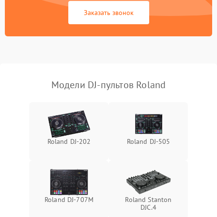
Заказать звонок
Поломка системы
автоматического
1000 ₽
Подробнее →
отключения
Неисправность системы
защиты от короткого
1000 ₽
Подробнее →
замыкания
Модели DJ-пультов Roland
Повреждение системы
1000 ₽
Подробнее →
защиты от перегрева
Неисправность системы
защиты от
1000 ₽
Подробнее →
Roland DJ-202
Roland DJ-505
перенапряжения
Неисправность системы
1000 ₽
Подробнее →
защиты от замыкания
Повреждение системы
Roland DJ-707M
Roland Stanton
1000 ₽
Подробнее →
защиты от перегрузок
DJC.4