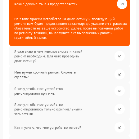
Какие документы вы предоставляете?
На этапе приема устройства на диагностику и последующий
ремонт вам будет предоставлен заказ-наряд с указанием страховых
обязательств на ваше устройство. Далее, после выполнения работ
по ремонту техники, вы получите акт выполненных работ и
гарантийный талон.
Я уже знаю в чем неисправность и какой
ремонт необходим. Для чего проводить
диагностику?
Мне нужен срочный ремонт. Сможете
сделать?
Я хочу, чтобы мое устройство
ремонтировали при мне.
Я хочу, чтобы мое устройство
ремонтировалось только оригинальными
запчастями.
Как я узнаю, что мое устройство готово?