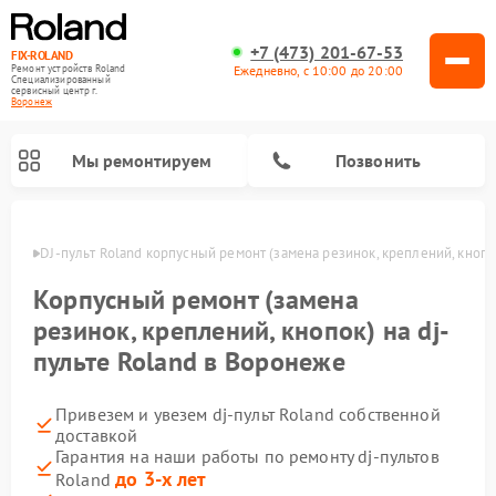
+7 (473) 201-67-53
FIX-ROLAND
Ежедневно, с 10:00 до 20:00
Ремонт устройств Roland
Специализированный
cервисный центр г.
Воронеж
Мы ремонтируем
Позвонить
онеже
DJ-пульт Roland корпусный ремонт (замена резинок, креплений, кнопо
Корпусный ремонт (замена
резинок, креплений, кнопок) на dj-
пульте Roland в Воронеже
Ремонт микшерных пультов Roland
Ремонт цифровых пианино Roland
Ремонт усилителей гитарных Roland
Привезем и увезем dj-пульт Roland собственной
доставкой
Гарантия на наши работы по ремонту dj-пультов
до 3-х лет
Roland