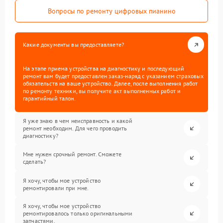
Вопросы по ремонту цифровых пианино
Какие документы вы предоставляете?
На этапе приема устройства на диагностику и последующий
ремонт вам будет предоставлен заказ-наряд с указанием страховых
обязательств на ваше устройство. Далее, после выполнения работ
по ремонту техники, вы получите акт выполненных работ и
гарантийный талон.
Я уже знаю в чем неисправность и какой
ремонт необходим. Для чего проводить
диагностику?
Мне нужен срочный ремонт. Сможете
сделать?
Я хочу, чтобы мое устройство
ремонтировали при мне.
Я хочу, чтобы мое устройство
ремонтировалось только оригинальными
запчастями.