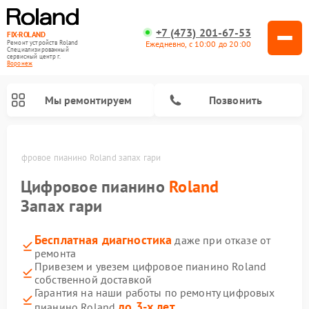
+7 (473) 201-67-53
FIX-ROLAND
Ежедневно, с 10:00 до 20:00
Ремонт устройств Roland
Специализированный
cервисный центр г.
Воронеж
Мы ремонтируем
Позвонить
же
Цифровое пианино Roland запах гари
Цифровое пианино
Roland
Запах гари
Бесплатная диагностика
даже при отказе от
Ремонт микшерных пультов Roland
Ремонт усилителей гитарных Roland
ремонта
Привезем и увезем цифровое пианино Roland
собственной доставкой
Гарантия на наши работы по ремонту цифровых
до 3-х лет
пианино Roland