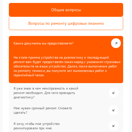
Общие вопросы
Вопросы по ремонту цифровых пианино
Какие документы вы предоставляете?
На этапе приема устройства на диагностику и последующий
ремонт вам будет предоставлен заказ-наряд с указанием страховых
обязательств на ваше устройство. Далее, после выполнения работ
по ремонту техники, вы получите акт выполненных работ и
гарантийный талон.
Я уже знаю в чем неисправность и какой
ремонт необходим. Для чего проводить
диагностику?
Мне нужен срочный ремонт. Сможете
сделать?
Я хочу, чтобы мое устройство
ремонтировали при мне.