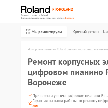
FIX-ROLAND
Ремонт устройств Roland
Специализированный cервисный центр г.
Воронеж
Мы ремонтируем
Срочный ремонт
Це
 Roland в Воронеже
Цифровое пианино Roland ремонт корпусных элементо
Ремонт корпусных э
цифровом пианино R
Воронеже
Ремонт микшерных пультов Roland
Ремонт усилителей гитарных Roland
Привезем и увезем цифровое пианино Rol
Гарантия на наши работы по ремонту циф
лет