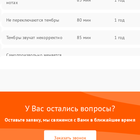
85 мин
1 год
нотах
Не переключаются тембры
80 мин
1 год
Тембры звучат некорректно
85 мин
1 год
Самопроизвольно меняется
85 мин
1 год
громкость
У Вас остались вопросы?
Оставьте заявку, мы свяжемся с Вами в ближайшее время
Заказать звонок