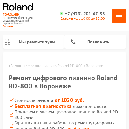
+7 (473) 201-67-53
FIX-ROLAND
Ежедневно, с 10:00 до 20:00
Ремонт устройств Roland
Специализированный
cервисный центр г.
Воронеж
Мы ремонтируем
Позвонить
онеже
Ремонт цифрового пианино Roland RD-800 в Воронеже
Ремонт цифрового пианино Roland
RD-800 в Воронеже
от 1020 руб.
Стоимость ремонта
Ремонт микшерных пультов Roland
Ремонт усилителей гитарных Roland
Бесплатная диагностика
даже при отказе
Привезем и увезем цифровое пианино Roland RD-
800 сами
Гарантия на наши работы по ремонту цифровых
до 3-х лет
пианино Roland RD-800