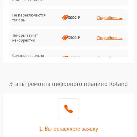
Электроника
Не переключаются
3000 ₽
Подробнее →
тембры
Механические повреждения
Тембры звучат
3500 ₽
Подробнее →
некорректно
Аудио
Самопроизвольно
Оптика
2800 ₽
Подробнее →
меняется громкость
Этапы ремонта цифрового пианино Roland
1. Вы оставляете заявку