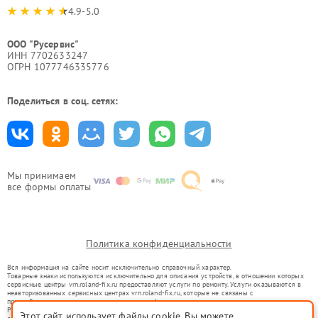
4.9-5.0
ООО "Русервис"
ИНН 7702633247
ОГРН 1077746335776
Поделиться в соц. сетях:
Мы принимаем
все формы оплаты
Политика конфиденциальности
Вся информация на сайте носит исключительно справочный характер.
Товарные знаки используются исключительно для описания устройств, в отношении которых
сервисные центры vrn.roland-fix.ru предоставляют услуги по ремонту. Услуги оказываются в
неавторизованных сервисных центрах vrn.roland-fix.ru, которые не связаны с
правообладателями товарных знаков или их официальными представителями.
Ремонт осуществляется для устройств, уже введенных в гражданский оборот в соответствии
Этот сайт использует файлы cookie. Вы можете