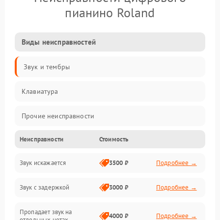
пианино Roland
Виды неисправностей
Звук и тембры
Клавиатура
Прочие неисправности
Неисправности
Стоимость
Включение и работа
Звук искажается
3500 ₽
Подробнее →
Управление и электроника
Звук с задержкой
3000 ₽
Подробнее →
Подключения и интерфейсы
Пропадает звук на
Педали и стойка
4000 ₽
Подробнее →
отдельных нотах