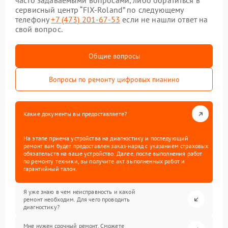
часто задаваемыми вопросами, либо обратиться в
сервисный центр “FIX-Roland” по следующему
телефону
+7 (473) 201-67-53
если не нашли ответ на
свой вопрос.
Общие вопросы
Вопросы по ремонту цифровых пианино
Какие документы вы предоставляете?
На этапе приема устройства на диагностику и последующий
ремонт вам будет предоставлен заказ-наряд с указанием страховых
обязательств на ваше устройство. Далее, после выполнения работ
по ремонту техники, вы получите акт выполненных работ и
гарантийный талон.
Я уже знаю в чем неисправность и какой
ремонт необходим. Для чего проводить
диагностику?
Мне нужен срочный ремонт. Сможете