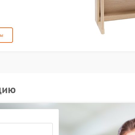
ны
цию