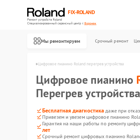
FIX-ROLAND
Ремонт устройств Roland
Специализированный cервисный центр г.
Воронеж
Мы ремонтируем
Срочный ремонт
Це
 Roland в Воронеже
Цифровое пианино Roland перегрев устройства
Цифровое пианино
Перегрев устройств
Ремонт микшерных пультов Roland
Ремонт усилителей гитарных Roland
Бесплатная диагностика
даже при отказ
Привезем и увезем цифровое пианино Rol
Гарантия на наши работы по ремонту циф
лет
Срочный ремонт цифровых пианино Roland