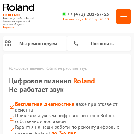
+7 (473) 201-67-53
FIX-ROLAND
Ежедневно, с 10:00 до 20:00
Ремонт устройств Roland
Специализированный
cервисный центр г.
Воронеж
Мы ремонтируем
Позвонить
онеже
Цифровое пианино Roland не работает звук
Цифровое пианино
Roland
Не работает звук
Бесплатная диагностика
даже при отказе от
Ремонт микшерных пультов Roland
Ремонт усилителей гитарных Roland
ремонта
Привезем и увезем цифровое пианино Roland
собственной доставкой
Гарантия на наши работы по ремонту цифровых
до 3-х лет
пианино Roland