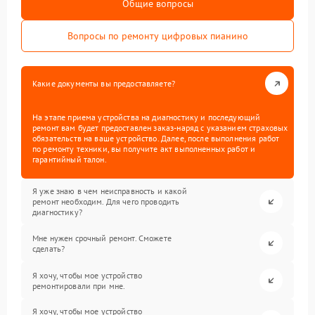
Общие вопросы
Вопросы по ремонту цифровых пианино
Какие документы вы предоставляете?
На этапе приема устройства на диагностику и последующий
ремонт вам будет предоставлен заказ-наряд с указанием страховых
обязательств на ваше устройство. Далее, после выполнения работ
по ремонту техники, вы получите акт выполненных работ и
гарантийный талон.
Я уже знаю в чем неисправность и какой
ремонт необходим. Для чего проводить
диагностику?
Мне нужен срочный ремонт. Сможете
сделать?
Я хочу, чтобы мое устройство
ремонтировали при мне.
Я хочу, чтобы мое устройство