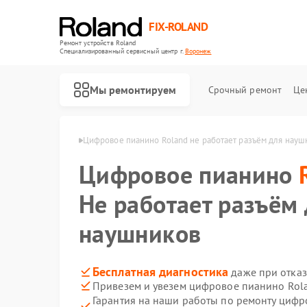
FIX-ROLAND
Ремонт устройств Roland
Специализированный cервисный центр г.
Воронеж
Мы ремонтируем
Срочный ремонт
Це
 Roland в Воронеже
Цифровое пианино Roland не работает разъём для науш
Цифровое пианино
Не работает разъём
наушников
Ремонт микшерных пультов Roland
Ремонт усилителей гитарных Roland
Бесплатная диагностика
даже при отказ
Привезем и увезем цифровое пианино Rol
Гарантия на наши работы по ремонту циф