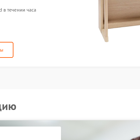
 в течении часа
ны
цию