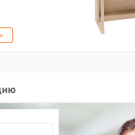
ны
цию