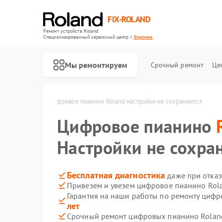
FIX-ROLAND
Ремонт устройств Roland
Специализированный cервисный центр г.
Воронеж
Мы ремонтируем
Срочный ремонт
Це
land в Воронеже
Цифровое пианино Roland настройки не сохраняются
Цифровое пианино
Настройки не сохра
Ремонт микшерных пультов Roland
Ремонт усилителей гитарных Roland
Бесплатная диагностика
даже при отказ
Привезем и увезем цифровое пианино Rol
Гарантия на наши работы по ремонту циф
лет
Срочный ремонт цифровых пианино Roland