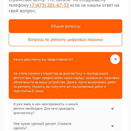
телефону
+7 (473) 201-67-53
если не нашли ответ на
свой вопрос.
Общие вопросы
Вопросы по ремонту цифровых пианино
Какие документы вы предоставляете?
На этапе приема устройства на диагностику и последующий
ремонт вам будет предоставлен заказ-наряд с указанием страховых
обязательств на ваше устройство. Далее, после выполнения работ
по ремонту техники, вы получите акт выполненных работ и
гарантийный талон.
Я уже знаю в чем неисправность и какой
ремонт необходим. Для чего проводить
диагностику?
Мне нужен срочный ремонт. Сможете
сделать?