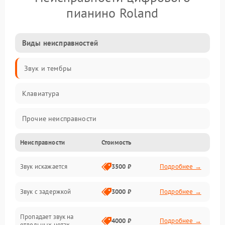
пианино Roland
Виды неисправностей
Звук и тембры
Клавиатура
Прочие неисправности
Неисправности
Стоимость
Включение и работа
Звук искажается
3500 ₽
Подробнее →
Управление и электроника
Звук с задержкой
3000 ₽
Подробнее →
Подключения и интерфейсы
Пропадает звук на
Педали и стойка
4000 ₽
Подробнее →
отдельных нотах