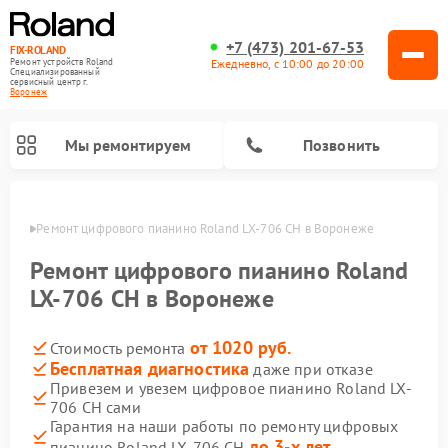
+7 (473) 201-67-53
FIX-ROLAND
Ежедневно, с 10:00 до 20:00
Ремонт устройств Roland
Специализированный
cервисный центр г.
Воронеж
Мы ремонтируем
Позвонить
онеже
Ремонт цифрового пианино Roland LX-706 CН в Воронеже
Ремонт цифрового пианино Roland
LX-706 CН в Воронеже
от 1020 руб.
Стоимость ремонта
Ремонт микшерных пультов Roland
Ремонт усилителей гитарных Roland
Бесплатная диагностика
даже при отказе
Привезем и увезем цифровое пианино Roland LX-
706 CН сами
Гарантия на наши работы по ремонту цифровых
до 3-х лет
пианино Roland LX-706 CН