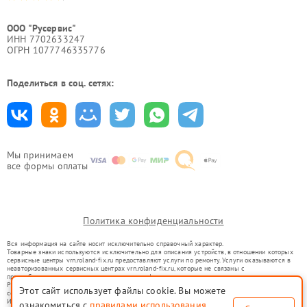
ООО "Русервис"
ИНН 7702633247
ОГРН 1077746335776
Поделиться в соц. сетях:
Мы принимаем
все формы оплаты
Политика конфиденциальности
Вся информация на сайте носит исключительно справочный характер.
Товарные знаки используются исключительно для описания устройств, в отношении которых
сервисные центры vrn.roland-fix.ru предоставляют услуги по ремонту. Услуги оказываются в
неавторизованных сервисных центрах vrn.roland-fix.ru, которые не связаны с
правообладателями товарных знаков или их официальными представителями.
Ремонт осуществляется для устройств, уже введенных в гражданский оборот в соответствии
Этот сайт использует файлы cookie. Вы можете
со статьей 1487 ГК РФ.
Использование товарных знаков не преследует цели индивидуализации услуг или введения
ознакомиться с
правилами использования