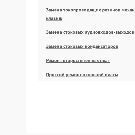
Замена токопроводящих резинок меха
клавиш
Замена стоковых аудиовходов-выходов
Замена стоковых конденсаторов
Ремонт второстепенных плат
Простой ремонт основной платы