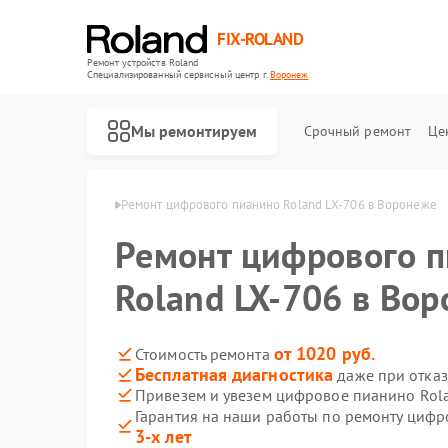
FIX-ROLAND
Ремонт устройств Roland
Специализированный cервисный центр г.
Воронеж
Мы ремонтируем
Срочный ремонт
Це
 Roland в Воронеже
Ремонт цифрового пианино Roland LX-706 в Воронеже
Ремонт цифрового 
Roland LX-706 в Во
Ремонт микшерных пультов Roland
Ремонт усилителей гитарных Roland
от 1020 руб.
Стоимость ремонта
Бесплатная диагностика
даже при отказ
Привезем и увезем цифровое пианино Rola
Гарантия на наши работы по ремонту циф
3-х лет