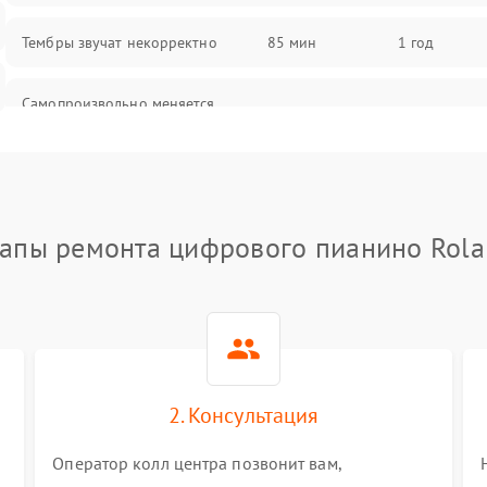
Тембры звучат некорректно
85 мин
1 год
Самопроизвольно меняется
85 мин
1 год
громкость
апы ремонта цифрового пианино Rol
2. Консультация
Оператор колл центра позвонит вам,