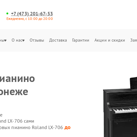
+7 (473) 201-67-53
Ежедневно, с 10:00 до 20:00
ны
О нас
Отзывы
Доставка
Гарантии
Акции и скидки
Зая
пианино
ронеже
е
nd LX-706 сами
до
ровых пианино Roland LX-706