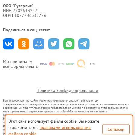
ООО "Русервис"
ИНН 7702633247
ОГРН 1077746335776
Поделиться в соц. сетях:
Мы принимаем
все формы оплаты
Политика конфиденциальности
Вся информация на сайте носит исключительно справочный характер.
Товарные знаки используются исключительно для описания устройств, в отношении которых
сервисные центры vrn.roland-fix.ru предоставляют услуги по ремонту. Услуги оказываются в
неавторизованных сервисных центрах vrn.roland-fix.ru, которые не связаны с
правообладателями товарных знаков или их официальными представителями.
Ремонт осуществляется для устройств, уже введенных в гражданский оборот в соответствии
Этот сайт использует файлы cookie. Вы можете
со статьей 1487 ГК РФ.
Использование товарных знаков не преследует цели индивидуализации услуг или введения
ознакомиться с
правилами использования
Согласен
потребителей в заблуждение, а служит для информирования о предоставляемых услугах по
ремонту техники указанных брендов.
файлов cookie