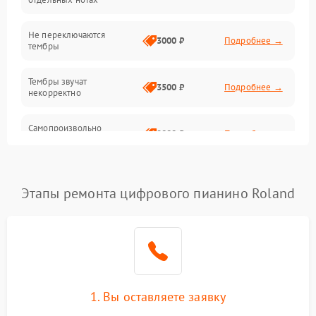
Электроника
Не переключаются
3000 ₽
Подробнее →
тембры
Механические повреждения
Тембры звучат
3500 ₽
Подробнее →
некорректно
Аудио
Самопроизвольно
Оптика
2800 ₽
Подробнее →
меняется громкость
Этапы ремонта цифрового пианино Roland
1. Вы оставляете заявку