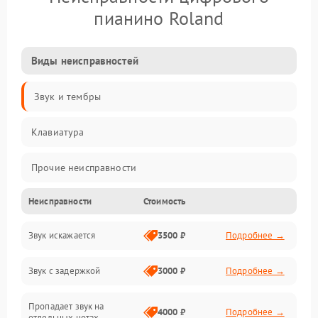
пианино Roland
Виды неисправностей
Звук и тембры
Клавиатура
Прочие неисправности
Неисправности
Стоимость
Включение и работа
Звук искажается
3500 ₽
Подробнее →
Управление и электроника
Звук с задержкой
3000 ₽
Подробнее →
Подключения и интерфейсы
Пропадает звук на
Педали и стойка
4000 ₽
Подробнее →
отдельных нотах