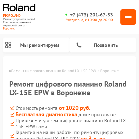
+7 (473) 201-67-53
FIX-ROLAND
Ежедневно, с 10:00 до 20:00
Ремонт устройств Roland
Специализированный
cервисный центр г.
Воронеж
Мы ремонтируем
Позвонить
онеже
Ремонт цифрового пианино Roland LX-15E EPW в Воронеже
Ремонт цифрового пианино Roland
LX-15E EPW в Воронеже
от 1020 руб.
Стоимость ремонта
Ремонт микшерных пультов Roland
Ремонт усилителей гитарных Roland
Бесплатная диагностика
даже при отказе
Привезем и увезем цифровое пианино Roland LX-
15E EPW сами
Гарантия на наши работы по ремонту цифровых
до 3-х лет
пианино Roland LX-15E EPW