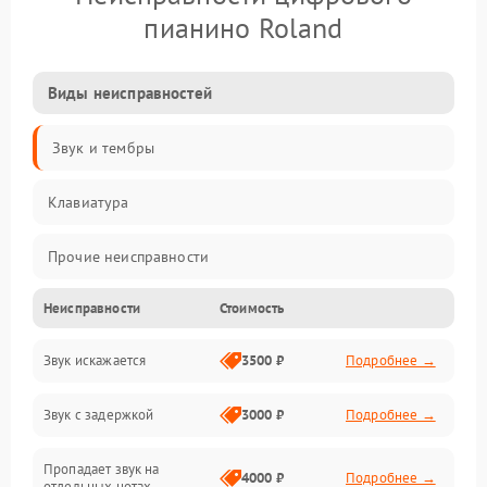
пианино Roland
Виды неисправностей
Звук и тембры
Клавиатура
Прочие неисправности
Неисправности
Стоимость
Включение и работа
Звук искажается
3500 ₽
Подробнее →
Управление и электроника
Звук с задержкой
3000 ₽
Подробнее →
Подключения и интерфейсы
Пропадает звук на
Педали и стойка
4000 ₽
Подробнее →
отдельных нотах