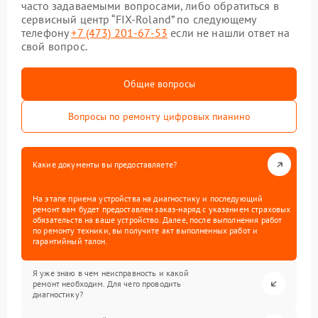
часто задаваемыми вопросами, либо обратиться в
сервисный центр “FIX-Roland” по следующему
телефону
+7 (473) 201-67-53
если не нашли ответ на
свой вопрос.
Общие вопросы
Вопросы по ремонту цифровых пианино
Какие документы вы предоставляете?
На этапе приема устройства на диагностику и последующий
ремонт вам будет предоставлен заказ-наряд с указанием страховых
обязательств на ваше устройство. Далее, после выполнения работ
по ремонту техники, вы получите акт выполненных работ и
гарантийный талон.
Я уже знаю в чем неисправность и какой
ремонт необходим. Для чего проводить
диагностику?