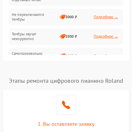
Электроника
Не переключаются
3000 ₽
Подробнее →
тембры
Механические повреждения
Тембры звучат
3500 ₽
Подробнее →
некорректно
Аудио
Самопроизвольно
Оптика
2800 ₽
Подробнее →
меняется громкость
Этапы ремонта цифрового пианино Roland
1. Вы оставляете заявку