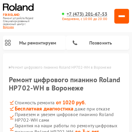
+7 (473) 201-67-53
FIX-ROLAND
Ежедневно, с 10:00 до 20:00
Ремонт устройств Roland
Специализированный
cервисный центр г.
Воронеж
Мы ремонтируем
Позвонить
онеже
Ремонт цифрового пианино Roland HP702-WH в Воронеже
Ремонт цифрового пианино Roland
HP702-WH в Воронеже
от 1020 руб.
Стоимость ремонта
Ремонт микшерных пультов Roland
Ремонт усилителей гитарных Roland
Бесплатная диагностика
даже при отказе
Привезем и увезем цифровое пианино Roland
HP702-WH сами
Гарантия на наши работы по ремонту цифровых
до 3-х лет
пианино Roland HP702-WH