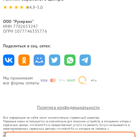
4.9-5.0
ООО "Русервис"
ИНН 7702633247
ОГРН 1077746335776
Поделиться в соц. сетях:
Мы принимаем
все формы оплаты
Политика конфиденциальности
Вся информация на сайте носит исключительно справочный характер.
Товарные знаки используются исключительно для описания устройств, в отношении которых
сервисные центры vrn.roland-fix.ru предоставляют услуги по ремонту. Услуги оказываются в
неавторизованных сервисных центрах vrn.roland-fix.ru, которые не связаны с
правообладателями товарных знаков или их официальными представителями.
Ремонт осуществляется для устройств, уже введенных в гражданский оборот в соответствии