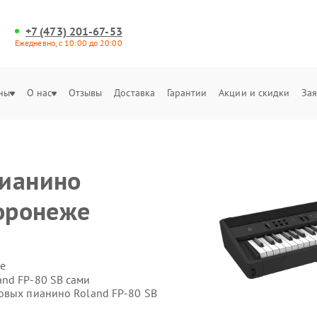
+7 (473) 201-67-53
Ежедневно, с 10:00 до 20:00
ны
О нас
Отзывы
Доставка
Гарантии
Акции и скидки
Зая
е
пианино
Воронеже
е
nd FP-80 SB сами
овых пианино Roland FP-80 SB