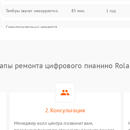
Тембры звучат некорректно
85 мин
1 год
Самопроизвольно меняется
85 мин
1 год
громкость
апы ремонта цифрового пианино Rol
2. Консультация
Менеджер колл центра позвонит вам,