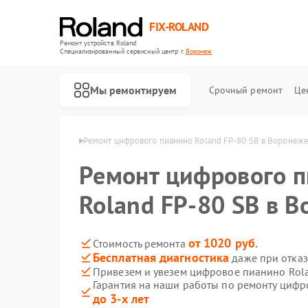
FIX-ROLAND
Ремонт устройств Roland
Специализированный cервисный центр г.
Воронеж
Мы ремонтируем
Срочный ремонт
Це
 Roland в Воронеже
Ремонт цифрового пианино Roland FP-80 SB в Воронеж
Ремонт цифрового 
Roland FP-80 SB в 
Ремонт микшерных пультов Roland
Ремонт усилителей гитарных Roland
от 1020 руб.
Стоимость ремонта
Бесплатная диагностика
даже при отказ
Привезем и увезем цифровое пианино Rola
Гарантия на наши работы по ремонту цифр
до 3-х лет