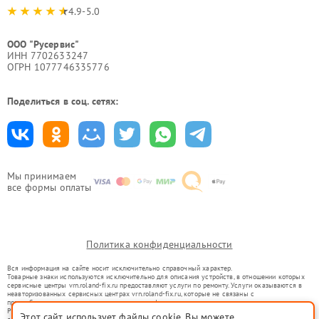
4.9-5.0
ООО "Русервис"
ИНН 7702633247
ОГРН 1077746335776
Поделиться в соц. сетях:
Мы принимаем
все формы оплаты
Политика конфиденциальности
Вся информация на сайте носит исключительно справочный характер.
Товарные знаки используются исключительно для описания устройств, в отношении которых
сервисные центры vrn.roland-fix.ru предоставляют услуги по ремонту. Услуги оказываются в
неавторизованных сервисных центрах vrn.roland-fix.ru, которые не связаны с
правообладателями товарных знаков или их официальными представителями.
Ремонт осуществляется для устройств, уже введенных в гражданский оборот в соответствии
Этот сайт использует файлы cookie. Вы можете