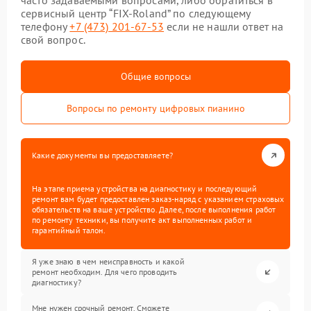
часто задаваемыми вопросами, либо обратиться в
сервисный центр “FIX-Roland” по следующему
телефону
+7 (473) 201-67-53
если не нашли ответ на
свой вопрос.
Общие вопросы
Вопросы по ремонту цифровых пианино
Какие документы вы предоставляете?
На этапе приема устройства на диагностику и последующий
ремонт вам будет предоставлен заказ-наряд с указанием страховых
обязательств на ваше устройство. Далее, после выполнения работ
по ремонту техники, вы получите акт выполненных работ и
гарантийный талон.
Я уже знаю в чем неисправность и какой
ремонт необходим. Для чего проводить
диагностику?
Мне нужен срочный ремонт. Сможете