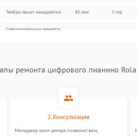
Тембры звучат некорректно
85 мин
1 год
Самопроизвольно меняется
85 мин
1 год
громкость
апы ремонта цифрового пианино Rol
2. Консультация
Менеджер колл центра позвонит вам,