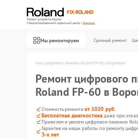
FIX-ROLAND
Ремонт устройств Roland
Специализированный cервисный центр г.
Воронеж
Мы ремонтируем
Срочный ремонт
Це
land в Воронеже
Ремонт цифрового пианино Roland FP-60 в Воронеже
Ремонт цифрового 
Roland FP-60 в Вор
Ремонт микшерных пультов Roland
Ремонт усилителей гитарных Roland
от 1020 руб.
Стоимость ремонта
Бесплатная диагностика
даже при отказ
Привезем и увезем цифровое пианино Rol
Гарантия на наши работы по ремонту циф
3-х лет