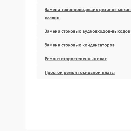
Замена токопроводящих резинок меха
клавиш
Замена стоковых аудиовходов-выходов
Замена стоковых конденсаторов
Ремонт второстепенных плат
Простой ремонт основной платы