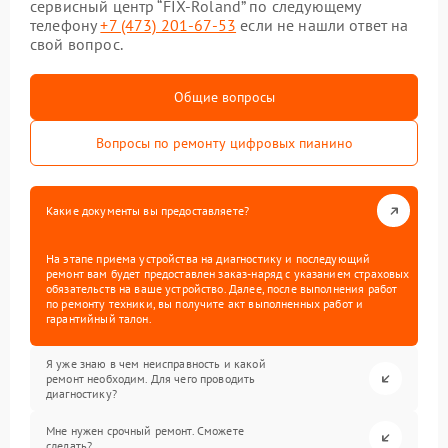
сервисный центр “FIX-Roland” по следующему
телефону
+7 (473) 201-67-53
если не нашли ответ на
свой вопрос.
Общие вопросы
Вопросы по ремонту цифровых пианино
Какие документы вы предоставляете?
На этапе приема устройства на диагностику и последующий
ремонт вам будет предоставлен заказ-наряд с указанием страховых
обязательств на ваше устройство. Далее, после выполнения работ
по ремонту техники, вы получите акт выполненных работ и
гарантийный талон.
Я уже знаю в чем неисправность и какой
ремонт необходим. Для чего проводить
диагностику?
Мне нужен срочный ремонт. Сможете
сделать?