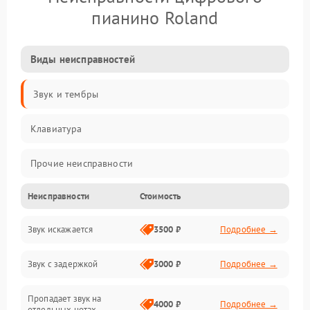
пианино Roland
Виды неисправностей
Звук и тембры
Клавиатура
Прочие неисправности
Неисправности
Стоимость
Включение и работа
Звук искажается
3500 ₽
Подробнее →
Управление и электроника
Звук с задержкой
3000 ₽
Подробнее →
Подключения и интерфейсы
Пропадает звук на
Педали и стойка
4000 ₽
Подробнее →
отдельных нотах