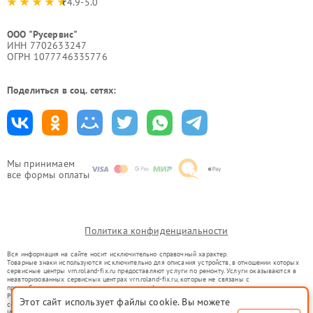
4.9-5.0
ООО "Русервис"
ИНН 7702633247
ОГРН 1077746335776
Поделиться в соц. сетях:
Мы принимаем
все формы оплаты
Политика конфиденциальности
Вся информация на сайте носит исключительно справочный характер.
Товарные знаки используются исключительно для описания устройств, в отношении которых
сервисные центры vrn.roland-fix.ru предоставляют услуги по ремонту. Услуги оказываются в
неавторизованных сервисных центрах vrn.roland-fix.ru, которые не связаны с
правообладателями товарных знаков или их официальными представителями.
Ремонт осуществляется для устройств, уже введенных в гражданский оборот в соответствии
Этот сайт использует файлы cookie. Вы можете
со статьей 1487 ГК РФ.
Использование товарных знаков не преследует цели индивидуализации услуг или введения