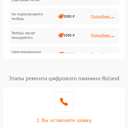
Электроника
Не переключаются
3000 ₽
Подробнее →
тембры
Механические повреждения
Тембры звучат
3500 ₽
Подробнее →
некорректно
Аудио
Самопроизвольно
Оптика
2800 ₽
Подробнее →
меняется громкость
Этапы ремонта цифрового пианино Roland
1. Вы оставляете заявку