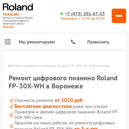
+7 (473) 201-67-53
FIX-ROLAND
Ежедневно, с 10:00 до 20:00
Ремонт устройств Roland
Специализированный
cервисный центр г.
Воронеж
Мы ремонтируем
Позвонить
онеже
Ремонт цифрового пианино Roland FP-30X-WH в Воронеже
Ремонт цифрового пианино Roland
FP-30X-WH в Воронеже
от 1020 руб.
Стоимость ремонта
Ремонт микшерных пультов Roland
Ремонт усилителей гитарных Roland
Бесплатная диагностика
даже при отказе
Привезем и увезем цифровое пианино Roland FP-
30X-WH сами
Гарантия на наши работы по ремонту цифровых
до 3-х лет
пианино Roland FP-30X-WH