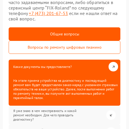
часто задаваемыми вопросами, либо обратиться в
сервисный центр “FIX-Roland” по следующему
телефону
+7 (473) 201-67-53
если не нашли ответ на
свой вопрос.
Общие вопросы
Вопросы по ремонту цифровых пианино
Какие документы вы предоставляете?
На этапе приема устройства на диагностику и последующий
ремонт вам будет предоставлен заказ-наряд с указанием страховых
обязательств на ваше устройство. Далее, после выполнения работ
по ремонту техники, вы получите акт выполненных работ и
гарантийный талон.
Я уже знаю в чем неисправность и какой
ремонт необходим. Для чего проводить
диагностику?