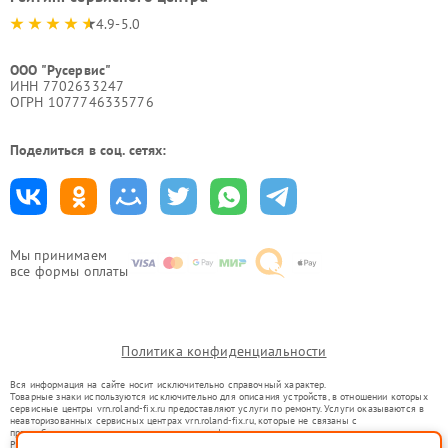
4.9-5.0
ООО "Русервис"
ИНН 7702633247
ОГРН 1077746335776
Поделиться в соц. сетях:
Мы принимаем
все формы оплаты
Политика конфиденциальности
Вся информация на сайте носит исключительно справочный характер.
Товарные знаки используются исключительно для описания устройств, в отношении которых
сервисные центры vrn.roland-fix.ru предоставляют услуги по ремонту. Услуги оказываются в
неавторизованных сервисных центрах vrn.roland-fix.ru, которые не связаны с
правообладателями товарных знаков или их официальными представителями.
Ремонт осуществляется для устройств, уже введенных в гражданский оборот в соответствии