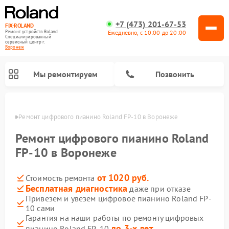
+7 (473) 201-67-53
FIX-ROLAND
Ежедневно, с 10:00 до 20:00
Ремонт устройств Roland
Специализированный
cервисный центр г.
Воронеж
Мы ремонтируем
Позвонить
онеже
Ремонт цифрового пианино Roland FP-10 в Воронеже
Ремонт цифрового пианино Roland
FP-10 в Воронеже
от 1020 руб.
Стоимость ремонта
Ремонт микшерных пультов Roland
Ремонт усилителей гитарных Roland
Бесплатная диагностика
даже при отказе
Привезем и увезем цифровое пианино Roland FP-
10 сами
Гарантия на наши работы по ремонту цифровых
до 3-х лет
пианино Roland FP-10