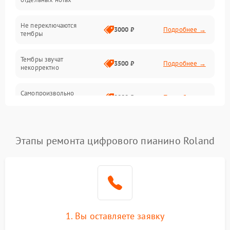
Электроника
Не переключаются
3000 ₽
Подробнее →
тембры
Механические повреждения
Тембры звучат
3500 ₽
Подробнее →
некорректно
Аудио
Самопроизвольно
Оптика
2800 ₽
Подробнее →
меняется громкость
Этапы ремонта цифрового пианино Roland
1. Вы оставляете заявку