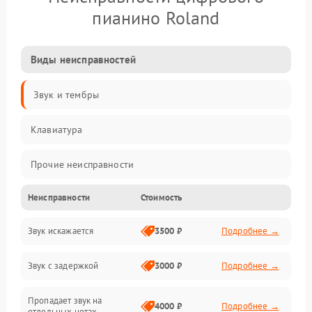
пианино Roland
Виды неисправностей
Звук и тембры
Клавиатура
Прочие неисправности
Неисправности
Стоимость
Включение и работа
Звук искажается
3500 ₽
Подробнее →
Управление и электроника
Звук с задержкой
3000 ₽
Подробнее →
Подключения и интерфейсы
Пропадает звук на
Педали и стойка
4000 ₽
Подробнее →
отдельных нотах