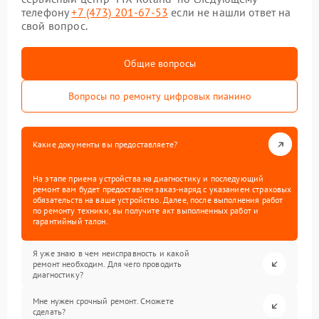
телефону
+7 (473) 201-67-53
если не нашли ответ на
свой вопрос.
Общие вопросы
Вопросы по ремонту цифровых пианино
Какие документы вы предоставляете?
На этапе приема устройства на диагностику и последующий
ремонт вам будет предоставлен заказ-наряд с указанием страховых
обязательств на ваше устройство. Далее, после выполнения работ
по ремонту техники, вы получите акт выполненных работ и
гарантийный талон.
Я уже знаю в чем неисправность и какой
ремонт необходим. Для чего проводить
диагностику?
Мне нужен срочный ремонт. Сможете
сделать?