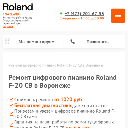
+7 (473) 201-67-53
FIX-ROLAND
Ежедневно, с 10:00 до 20:00
Ремонт устройств Roland
Специализированный
cервисный центр г.
Воронеж
Мы ремонтируем
Позвонить
онеже
Ремонт цифрового пианино Roland F-20 CB в Воронеже
Ремонт цифрового пианино Roland
F-20 CB в Воронеже
от 1020 руб.
Стоимость ремонта
Ремонт микшерных пультов Roland
Ремонт усилителей гитарных Roland
Бесплатная диагностика
даже при отказе
Привезем и увезем цифровое пианино Roland F-
20 CB сами
Гарантия на наши работы по ремонту цифровых
до 3-х лет
пианино Roland F-20 CB