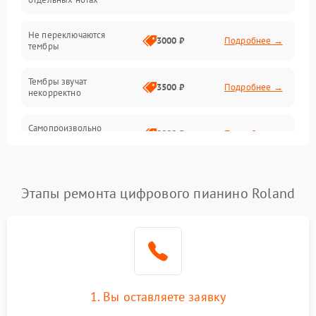
Электроника
Не переключаются
3000 ₽
Подробнее →
тембры
Механические повреждения
Тембры звучат
3500 ₽
Подробнее →
некорректно
Аудио
Самопроизвольно
Оптика
2800 ₽
Подробнее →
меняется громкость
Этапы ремонта цифрового пианино Roland
1. Вы оставляете заявку