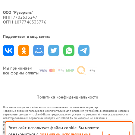
ООО "Русервис"
ИНН 7702633247
ОГРН 1077746335776
Поделиться в соц. сетях:
Мы принимаем
все формы оплаты
Политика конфиденциальности
Вся информация на сайте носит исключительно справочный характер.
Товарные знаки используются исключительно для описания устройств, в отношении которых
сервисные центры vrn.roland-fix.ru предоставляют услуги по ремонту. Услуги оказываются в
неавторизованных сервисных центрах vrn.roland-fix.ru, которые не связаны с
правообладателями товарных знаков или их официальными представителями.
Ремонт осуществляется для устройств, уже введенных в гражданский оборот в соответствии
Этот сайт использует файлы cookie. Вы можете
со статьей 1487 ГК РФ.
Использование товарных знаков не преследует цели индивидуализации услуг или введения
ознакомиться с
правилами использования