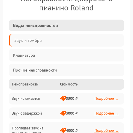
пианино Roland
Виды неисправностей
Звук и тембры
Клавиатура
Прочие неисправности
Неисправности
Стоимость
Включение и работа
Звук искажается
3500 ₽
Подробнее →
Управление и электроника
Звук с задержкой
3000 ₽
Подробнее →
Подключения и интерфейсы
Пропадает звук на
Педали и стойка
4000 ₽
Подробнее →
отдельных нотах