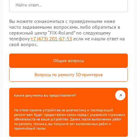
Вы можете ознакомиться с приведенными ниже
часто задаваемыми вопросами, либо обратиться в
сервисный центр “FIX-Roland” по следующему
телефону
+7 (473) 201-67-53
если не нашли ответ на
свой вопрос.
Общие вопросы
Вопросы по ремонту 3D-принтеров
Какие документы вы предоставляете?
На этапе приема устройства на диагностику и последующий
ремонт вам будет предоставлен заказ-наряд с указанием страховых
обязательств на ваше устройство. Далее, после выполнения работ
по ремонту техники, вы получите акт выполненных работ и
гарантийный талон.