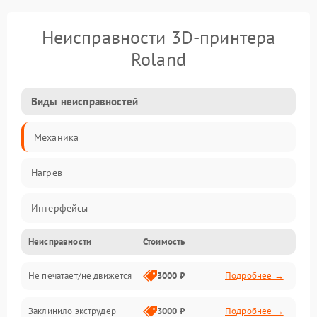
Неисправности 3D-принтера
Roland
Виды неисправностей
Механика
Нагрев
Интерфейсы
Неисправности
Стоимость
ПО
Не печатает/не движется
3000 ₽
Подробнее →
Заклинило экструдер
3000 ₽
Подробнее →