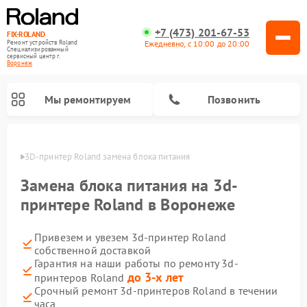
+7 (473) 201-67-53
FIX-ROLAND
Ежедневно, с 10:00 до 20:00
Ремонт устройств Roland
Специализированный
cервисный центр г.
Воронеж
Мы ремонтируем
Позвонить
онеже
3D-принтер Roland замена блока питания
Замена блока питания на 3d-
принтере Roland в Воронеже
Привезем и увезем 3d-принтер Roland
Ремонт микшерных пультов Roland
Ремонт цифровых пианино Roland
Ремонт усилителей гитарных Roland
собственной доставкой
Гарантия на наши работы по ремонту 3d-
до 3-х лет
принтеров Roland
Срочный ремонт 3d-принтеров Roland в течении
часа