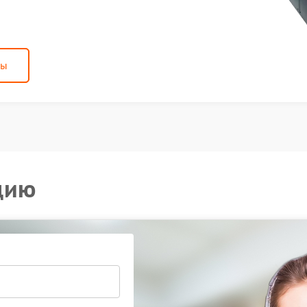
ны
цию