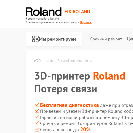
FIX-ROLAND
Ремонт устройств Roland
Специализированный cервисный центр г.
Воронеж
Мы ремонтируем
Срочный ремонт
Це
 Roland в Воронеже
3D-принтер Roland потеря связи
3D-принтер
Roland
Потеря связи
Ремонт микшерных пультов Roland
Ремонт усилителей гитарных Roland
Ремонт цифровых пианино Roland
Бесплатная диагностика
даже при отказ
Привезем и увезем 3d-принтер Roland соб
Гарантия на наши работы по ремонту 3d-п
Срочный ремонт 3d-принтеров Roland в те
20%
Скидка для вас до