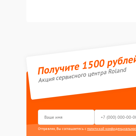
Получите 1500 рубле
Акция сервисного центра Roland
Отправляя, Вы соглашаетесь с
политикой конфиденциально