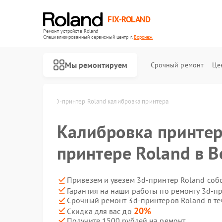
FIX-ROLAND
Ремонт устройств Roland
Специализированный cервисный центр г.
Воронеж
Мы ремонтируем
Срочный ремонт
Це
oland в Воронеже
3D-принтер Roland калибровка принтера
Калибровка принтер
принтере Roland в 
Ремонт микшерных пультов Roland
Ремонт усилителей гитарных Roland
Ремонт цифровых пианино Roland
Привезем и увезем 3d-принтер Roland соб
Гарантия на наши работы по ремонту 3d-п
Срочный ремонт 3d-принтеров Roland в те
20%
Скидка для вас до
Получите 1500 рублей на ремонт